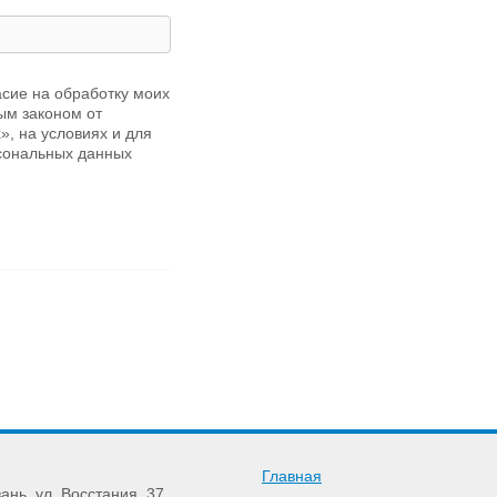
асие на обработку моих
ым законом от
, на условиях и для
рсональных данных
Главная
зань
,
ул. Восстания, 37