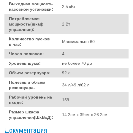
Выходная мощность
2.5 кВт
насосной установки:
Потребляемая
мощность(шкаф
2 Вт
управлния):
Количество пусков
Максимально 60
в час:
Число полюсов:
4
Уровень шума:
не более 70 дБ
Объем резервуара:
92 л
Полезный объем
34 л/49 л/62 л
резервуара:
Рабочий уровень на
159
входе:
Размер шкафа
14.2см х 39см х 26.2см
управления(ШхВхД):
Документация