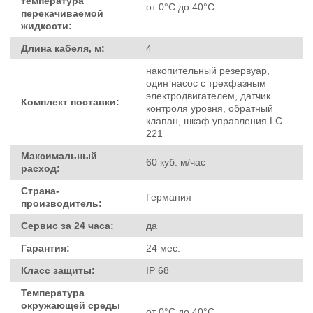
температура
от 0°C до 40°C
перекачиваемой
жидкости:
Длина кабеля, м:
4
накопительный резервуар,
один насос с трехфазным
электродвигателем, датчик
Комплект поставки:
контроля уровня, обратный
клапан, шкаф управления LC
221
Максимальный
60 куб. м/час
расход:
Страна-
Германия
производитель:
Сервис за 24 часа:
да
Гарантия:
24 мес.
Класс защиты:
IP 68
Температура
окружающей среды
от 0°C до 40°C