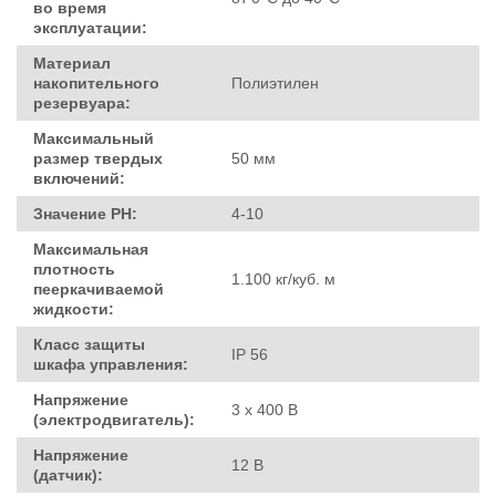
во время
эксплуатации:
Материал
накопительного
Полиэтилен
резервуара:
Максимальный
размер твердых
50 мм
включений:
Значение PH:
4-10
Максимальная
плотность
1.100 кг/куб. м
пееркачиваемой
жидкости:
Класс защиты
IP 56
шкафа управления:
Напряжение
3 х 400 В
(электродвигатель):
Напряжение
12 В
(датчик):