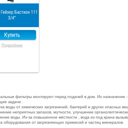
 Гейзер Бастион 111
3/4"
Купить
Подробнее
альные фильтры монтируют перед подачей в дом. Их назначение -
ие задачи :
тка воды от химических загрязнений, бактерий и других опасных ве
анение неприятных запахов, мутности, улучшение органолептически
чение воды. Из-за повышенное жёсткости , вода из под крана вызы
а оборудования от загрязняющих примесей и частиц минералов.