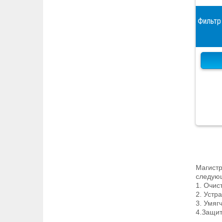
Фильтр
Магистр
следующ
1. Очис
2. Устр
3. Умяг
4.Защит