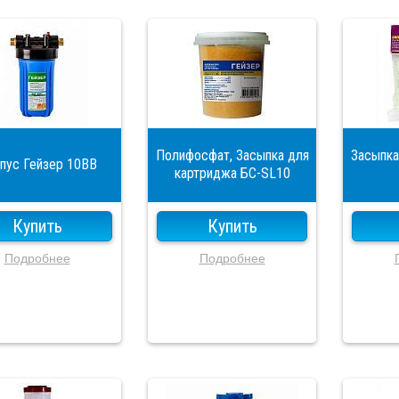
Полифосфат, Засыпка для
Засыпка
пус Гейзер 10ВВ
картриджа БC-SL10
Купить
Купить
Подробнее
Подробнее