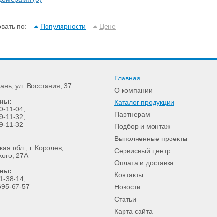
вать по:
Популярности
Цене
Главная
зань
,
ул. Восстания, 37
О компании
ны:
Каталог продукции
9-11-04
,
Партнерам
9-11-32
,
9-11-32
Подбор и монтаж
Выполненные проекты
ая обл., г. Королев,
Сервисный центр
кого, 27А
Оплата и доставка
ны:
Контакты
1-38-14,
695-67-57
Новости
Статьи
Карта сайта