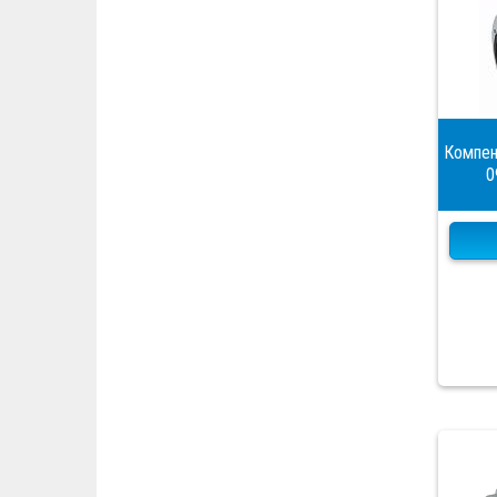
Компен
0