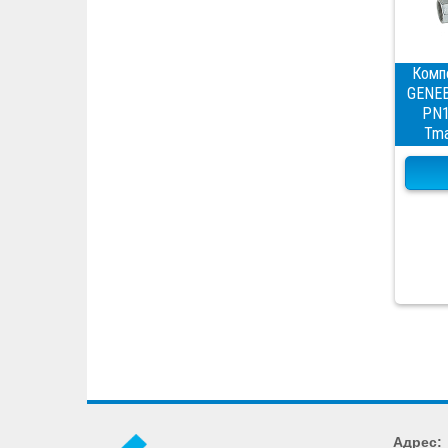
Комп
GENEB
PN1
Tma
Адрес: