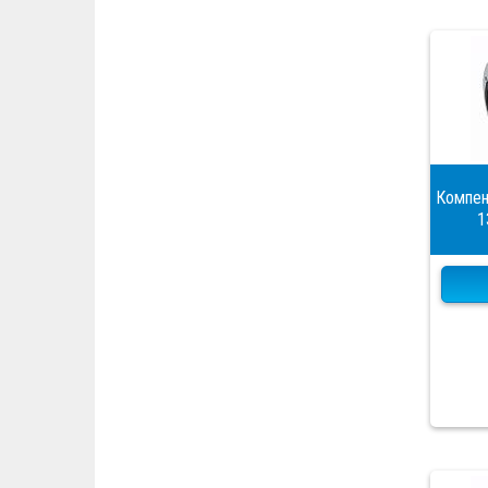
Компен
1