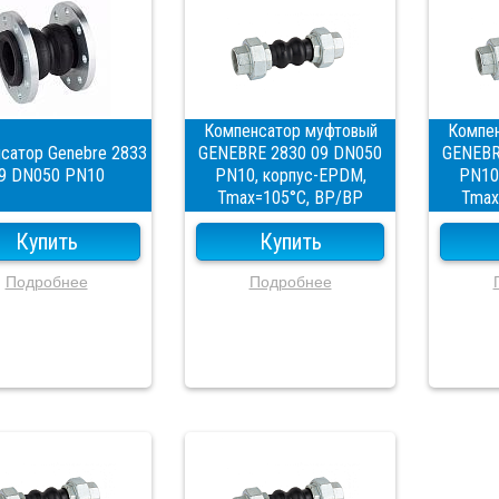
Компенсатор муфтовый
Компе
сатор Genebre 2833
GENEBRE 2830 09 DN050
GENEBR
9 DN050 PN10
PN10, корпус-EPDM,
PN10
Tmax=105°C, ВР/ВР
Tmax
Купить
Купить
Подробнее
Подробнее