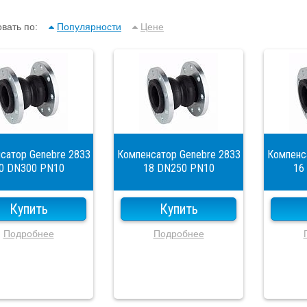
вать по:
Популярности
Цене
сатор Genebre 2833
Компенсатор Genebre 2833
Компенс
0 DN300 PN10
18 DN250 PN10
16
Купить
Купить
Подробнее
Подробнее