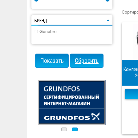
Сортиро
БРЕНД
Genebre
Компен
2