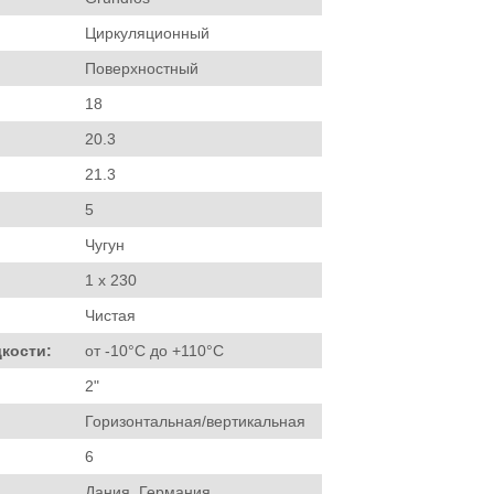
Циркуляционный
Поверхностный
18
20.3
21.3
5
Чугун
1 х 230
Чистая
кости:
от -10°C до +110°C
2"
Горизонтальная/вертикальная
6
Дания, Германия