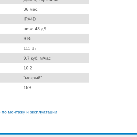
36 мес.
IPX4D
ниже 43 дБ
9 Вт
111 Вт
9.7 куб. м/час
10.2
“мокрый”
159
по монтажу и эксплуатации