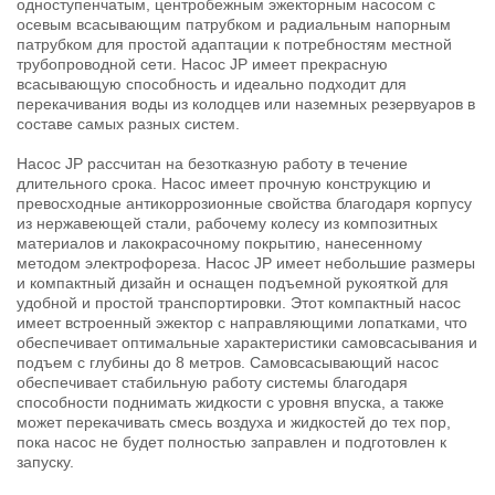
одноступенчатым, центробежным эжекторным насосом с
осевым всасывающим патрубком и радиальным напорным
патрубком для простой адаптации к потребностям местной
трубопроводной сети. Насос JP имеет прекрасную
всасывающую способность и идеально подходит для
перекачивания воды из колодцев или наземных резервуаров в
составе самых разных систем.
Насос JP рассчитан на безотказную работу в течение
длительного срока. Насос имеет прочную конструкцию и
превосходные антикоррозионные свойства благодаря корпусу
из нержавеющей стали, рабочему колесу из композитных
материалов и лакокрасочному покрытию, нанесенному
методом электрофореза. Насос JP имеет небольшие размеры
и компактный дизайн и оснащен подъемной рукояткой для
удобной и простой транспортировки. Этот компактный насос
имеет встроенный эжектор с направляющими лопатками, что
обеспечивает оптимальные характеристики самовсасывания и
подъем с глубины до 8 метров. Самовсасывающий насос
обеспечивает стабильную работу системы благодаря
способности поднимать жидкости с уровня впуска, а также
может перекачивать смесь воздуха и жидкостей до тех пор,
пока насос не будет полностью заправлен и подготовлен к
запуску.