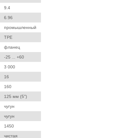
9.4
6.96
промышленный
TPE
фланец
-25 ... +60
3 000
16
160
125 мм (5")
чугун
чугун
1450
чистая