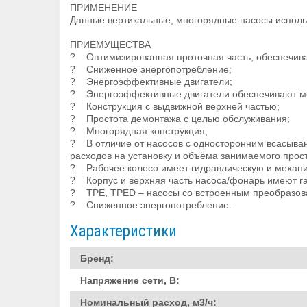
ПРИМЕНЕНИЕ
Данные вертикальные, многорядные насосы использ
ПРИЕМУЩЕСТВА
? Оптимизированная проточная часть, обеспечив
? Сниженное энергопотребление;
? Энергоэффективные двигатели;
? Энергоэффективные двигатели обеспечивают м
? Конструкция с выдвижной верхней частью;
? Простота демонтажа с целью обслуживания;
? Многорядная конструкция;
? В отличие от насосов с односторонним всасыва
расходов на установку и объёма занимаемого прос
? Рабочее колесо имеет гидравлическую и механи
? Корпус и верхняя часть насоса/фонарь имеют г
? TPE, TPED – насосы со встроенным преобразов
? Сниженное энергопотребление.
Характеристики
Бренд:
Напряжение сети, В:
Номинальный расход, м3/ч: