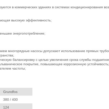
уются в коммерческих зданиях в системах кондиционирования воз
ающая высокую эффективность;
еньшее энергопотребление;
нием многорядные насосы допускают использование прямых трубоп
транства;
ческую балансировку с целью увеличения срока службы подшипник
альваническое покрытие, повышающее коррозионную устойчивость
ателем частоты;
Grundfos
380 / 400
124