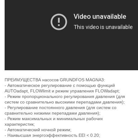
ПРЕИМУЩЕСТВА насосов GRUNDFOS MAGNA3:
- Автоматическое регулирование с помощью функций
AUTOadapt, FLOWlimit и режим управления FLOWadapt;
- Режим пропорционального регулирования давления (для
систем со сравнительно высокими перепадами давления);
- Регулирование постоянного давления (для систем со
сравнительно низкими перепадами давления);
- Режим максимальных и минимальных рабочих
характеристик;
- Автоматический ночной режим;
- Наивысшая энергоэффективность EEI < 0.20;