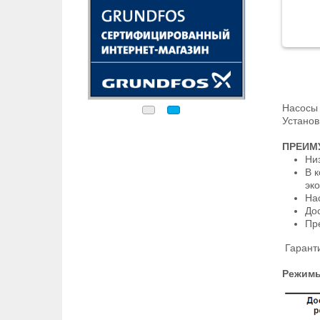
Насосы 
Установ
ПРЕИМ
Ни
В 
эко
На
До
Пр
Гаранти
Режимы