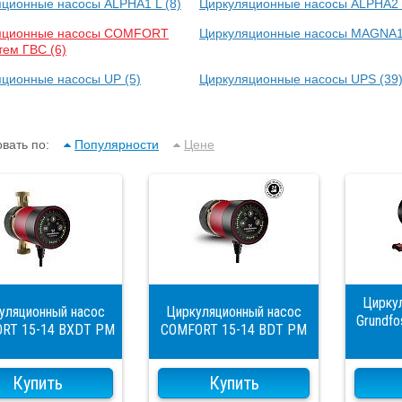
яционные насосы ALPHA1 L
(8)
Циркуляционные насосы ALPHA2
яционные насосы COMFORT
Циркуляционные насосы MAGNA
тем ГВС
(6)
яционные насосы UP
(5)
Циркуляционные насосы UPS
(39
вать по:
Популярности
Цене
Цирку
уляционный насос
Циркуляционный насос
Grundf
RT 15-14 BXDT PM
COMFORT 15-14 BDT PM
Купить
Купить