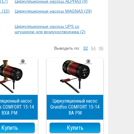
(17)
Циркуляционные насосы ALPHA3
(9)
1
(15)
Циркуляционные насосы MAGNA3
(29)
)
Циркуляционные насосы UPS со
штуцером для воздухоотводчика
(2)
Выводить по:
32
64
96
ляционный насос
Циркуляционный насос
os COMFORT 15-14
Grundfos COMFORT 15-14
BXA PM
BA PM
Купить
Купить