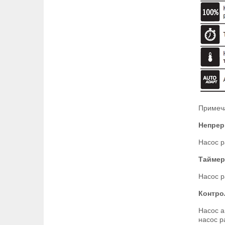
Примеча
Непре
Насос р
Таймер
Насос р
Контро
Насос а
насос р