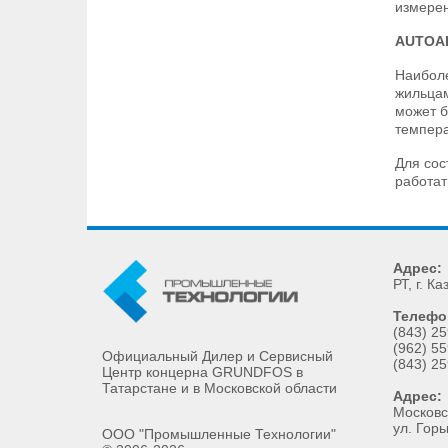
измерен
AUTOA
Наиболе
жильцам
может б
темпера
Для сос
работат
Адрес:
РТ
, г.
Ка
Телефо
(843) 25
(962) 55
Официальный Дилер и Сервисный
(843) 25
Центр концерна GRUNDFOS в
Татарстане и в Московской области
Адрес:
Московск
ул. Горь
ООО "Промышленные Технологии"