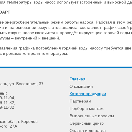
ия температуры воды насос использует встроенный и выносной да
DAPT
е энергосберегательный режим работы насоса. Работая в этом ре
и и, на основании результатов анализа, составляет график своей ра
ыть открыт, насос включится и проведёт циркуляцию горячей воды 
туры – внутренний и внешний.
тавления графика потребления горячей воды насосу требуется две 
ь в режиме контроля температуры.
Главная
зань
,
ул. Восстания, 37
О компании
ны:
Каталог продукции
9-11-04
,
Партнерам
9-11-32
,
9-11-32
Подбор и монтаж
Выполненные проекты
ая обл., г. Королев,
Сервисный центр
кого, 27А
Оплата и доставка